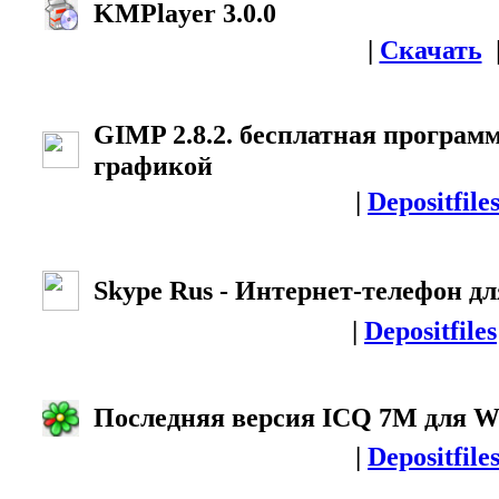
KMPlayer 3.0.0
|
Скачать
GIMP 2.8.2. бесплатная программ
графикой
|
Depositfile
Skype Rus - Интернет-телефон д
|
Depositfiles
Последняя версия ICQ 7
M
для W
|
Depositfile