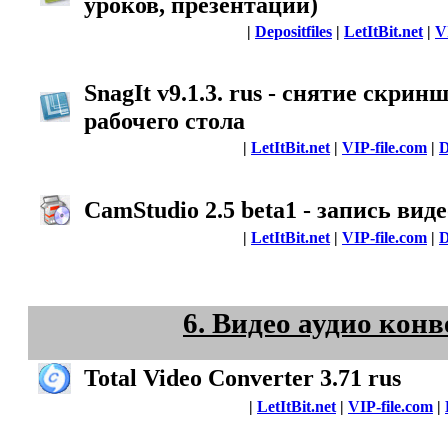
уроков, презентаций)
|
Depositfiles
|
LetItBit.net
|
V
SnagIt v9.1.3. rus - снятие скрин
рабочего стола
|
LetItBit.net
|
VIP-file.com
|
D
CamStudio 2.5 beta1 - запись виде
|
LetItBit.net
|
VIP-file.com
|
D
6. Видео аудио кон
Total Video Converter 3.71 rus
|
LetItBit.net
|
VIP-file.com
|