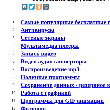
Самые популярные бесплатные 
1
Антивирусы
2
Сетевые экраны
3
Мультимедиа плееры
4
Запись видео
5
Видео аудио конверторы
6
Воспроизведение mp3
7
Полезные программы
8
Сохранение данных - резервное 
9
Работа с графикой
10
Программы для GIF анимации
11
Фотошоп
12