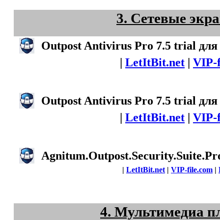
3. Сетевые экр
Outpost Antivirus Pro 7.5 trial д
|
LetItBit.net
|
VIP-f
Outpost Antivirus Pro 7.5 trial д
|
LetItBit.net
|
VIP-f
Agnitum.Outpost.Security.Suite.Pr
|
LetItBit.net
|
VIP-file.com
|
4.
Мультимедиа п