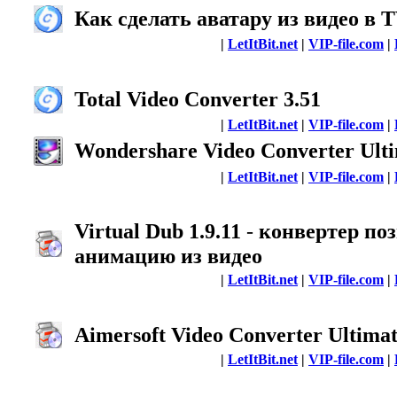
Как сделать аватару из видео в 
|
LetItBit.net
|
VIP-file.com
|
Total Video Converter 3.51
|
LetItBit.net
|
VIP-file.com
|
Wondershare Video Converter Ulti
|
LetItBit.net
|
VIP-file.com
|
Virtual Dub 1.9.11
-
конвертер поз
анимацию из видео
|
LetItBit.net
|
VIP-file.com
|
Aimersoft Video Converter Ultimat
|
LetItBit.net
|
VIP-file.com
|