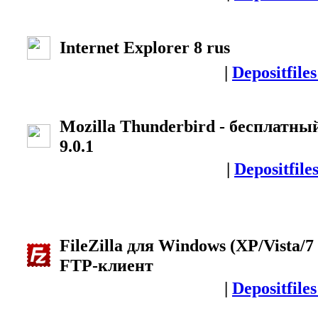
Internet Explorer 8 rus
|
Depositfile
Mozilla Thunderbird - бесплатн
9.0.1
|
Depositfile
FileZilla для Windows (XP/Vista/7
FTP-клиент
|
Depositfile