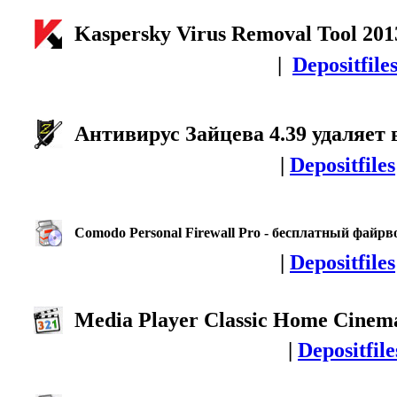
Kaspersky Virus Removal Tool 201
|
Depositfile
Антивирус Зайцева 4.39 удаляе
|
Depositfiles
Comodo Personal Firewall Pro - бесплатный файрв
|
Depositfiles
Media Player Classic Home Cinema
|
Depositfile