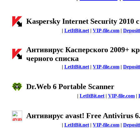
Kaspersky Internet Security 2010
|
LetItBit.net
|
VIP-file.com
|
Depositf
Антивирус Касперского 2009+ к
черного списка
|
LetItBit.net
|
VIP-file.com
|
Depositf
Dr.Web 6 Portable Scanner
|
LetItBit.net
|
VIP-file.com
|
Антивирус avast! Free Antivirus 6
|
LetItBit.net
|
VIP-file.com
|
Depositf