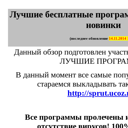
Лучшие бесплатные програ
новинки
(последнее обновление
14.11.2014 
Данный обзор подготовлен учас
ЛУЧШИЕ ПРОГР
В данный момент все самые по
стараемся выкладывать так
http://sprut.ucoz.
Все программы пролечены 
отсутствие вирусов! 100