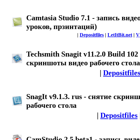
Camtasia Studio 7.1 - запись видео
уроков, прзинтаций)
|
Depositfiles
|
LetItBit.net
|
V
Techsmith Snagit v11.2.0 Build 102
скриншоты видео рабочего стол
|
Depositfile
SnagIt v9.1.3. rus - снятие скрин
рабочего стола
|
Depositfiles
CamStudio 2.5 beta1 - запись виде